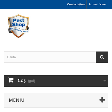
Contactați-ne
Autentificare
Coş
(gol)
MENIU