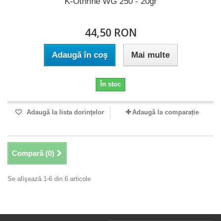
K-Othrine WG 250 - 20gr
44,50 RON
Adaugă în coş
Mai multe
În stoc
Adaugă la lista dorinţelor
Adaugă la comparație
Compară (
0
)
Se afişează 1-6 din 6 articole