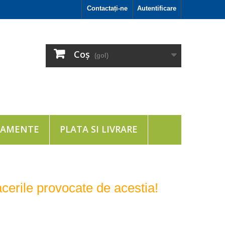
Contactați-ne
Autentificare
Coş
(gol)
TAMENTE
PLATA SI LIVRARE
acerile provocate de acestia!