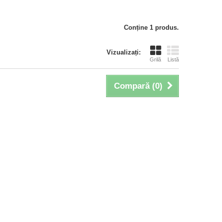
Conține 1 produs.
Vizualizați:
Grilă
Listă
Compară (
0
)