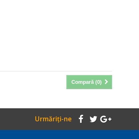
Compară (
0
)
Urmăriți-ne