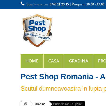
Sunați-ne acum:
0748 11 23 15 | Program: 10.00 - 17.00
HOME
CASA
GRADINA
PRO
Pest Shop Romania - A
Scutul dumneavoastra in lupta pe
Gradina
Puricele rosu al gainii