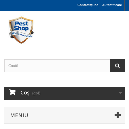
Contactați-ne
Autentificare
Coş
(gol)
MENIU